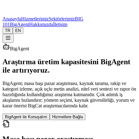
Anasayfa
Hizmetlerimiz
Sektörlerimiz
BIG
101
BigAgent
Hakkımızda
İletişim
TR
EN
BigAgent
Araştırma üretim kapasitesini BigAgent
ile artırıyoruz.
BigAgent; masa başı pazar araştırması, kaynak tarama, rakip ve
kategori izleme, açık uçlu metin analizi, nitel veri sentezi ve rapor ön
hazırlığında kullandığımız araştırma katmanıdır. Çok adımlı iş
akışlarını hızlandırır; yöntem seçimi, kaynak güvenilirliği, yorum ve
karar önerisi BigCat araştırmacılarında kalır.
BigAgent ile Konuşalım
Hizmetlere Bağla
Masa başı pazar araştırması