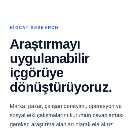
Anasayfa
Hizmetlerimiz
Sektörlerimiz
BIG
101
BigAgent
Hakkımızda
İletişim
BIGCAT RESEARCH
TR
EN
Araştırmayı
uygulanabilir
Marka, pazar, çalışan deneyimi, operasyon ve sosyal etki
içgörüye
çalışmalarını ölçülebilir sonuç ve uygulanabilir içgörü üreten
araştırma alanları olarak ele alırız.
dönüştürüyoruz.
© 2025 Tüm Hakları Saklıdır.
Hızlı Menü
Marka, pazar, çalışan deneyimi, operasyon ve
Anasayfa
sosyal etki çalışmalarını kurumun cevaplaması
Hizmetlerimiz
gereken araştırma alanları olarak ele alırız.
Sektörlerimiz
BIG 101
BigAgent