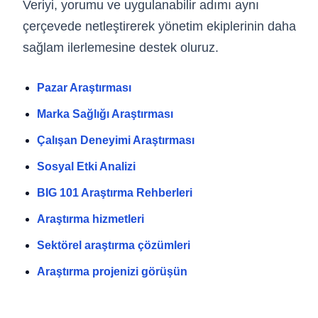
Veriyi, yorumu ve uygulanabilir adımı aynı
çerçevede netleştirerek yönetim ekiplerinin daha
Kurumsal
sağlam ilerlemesine destek oluruz.
Hakkımızda
İletişim
Pazar Araştırması
Projelerimiz
Basında Biz
Marka Sağlığı Araştırması
İletişim Bilgileri
Çalışan Deneyimi Araştırması
Sosyal Etki Analizi
Kolektif House Nida Kule Ataşehir, Barbaros Mahallesi,
Begonya Sk. No:1, Ataşehir, İstanbul
BIG 101 Araştırma Rehberleri
info@bigcatresearch.com
Araştırma hizmetleri
Bizi Takip Edin
Sektörel araştırma çözümleri
Araştırma projenizi görüşün