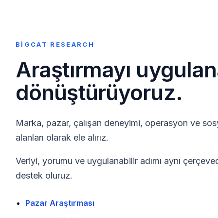
Anasayfa
Hizmetlerimiz
Sektörlerimiz
BIG 101
BigAgent
Hakkımızda
İl
TR
EN
BIGCAT RESEARCH
Araştırmayı uygulana
dönüştürüyoruz.
Marka, pazar, çalışan deneyimi, operasyon ve sosyal etki çalışmalarını ö
© 2025 Tüm Hakları Saklıdır.
Marka, pazar, çalışan deneyimi, operasyon ve sosy
Hızlı Menü
alanları olarak ele alırız.
Anasayfa
Veriyi, yorumu ve uygulanabilir adımı aynı çerçeve
Hizmetlerimiz
Sektörlerimiz
destek oluruz.
BIG 101
BigAgent
Pazar Araştırması
Kurumsal