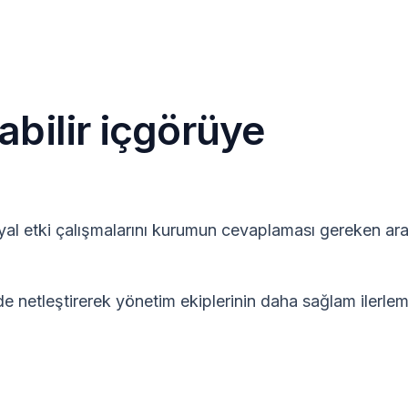
etişim
bilir içgörüye
lçülebilir sonuç ve uygulanabilir içgörü üreten araştırma alanları olarak
al etki çalışmalarını kurumun cevaplaması gereken ar
de netleştirerek yönetim ekiplerinin daha sağlam ilerle