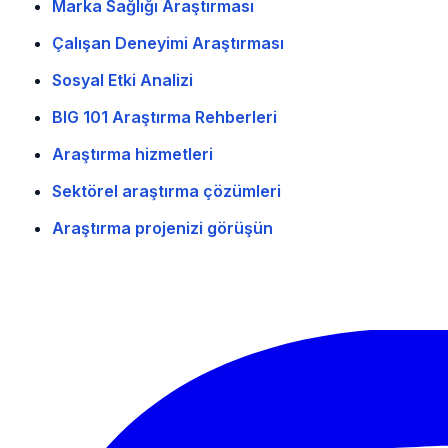
Marka Sağlığı Araştırması
Hakkımızda
Çalışan Deneyimi Araştırması
İletişim
Projelerimiz
Sosyal Etki Analizi
Basında Biz
BIG 101 Araştırma Rehberleri
İletişim Bilgileri
Araştırma hizmetleri
Sektörel araştırma çözümleri
Kolektif House Nida Kule Ataşehir, Barbaros Mahallesi, Begonya 
info@bigcatresearch.com
Araştırma projenizi görüşün
Bizi Takip Edin